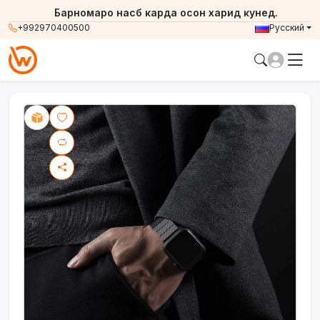
Барномаро насб карда осон харид кунед.
Барномаро насб карда осон харид кунед.
+992970400500
Русский