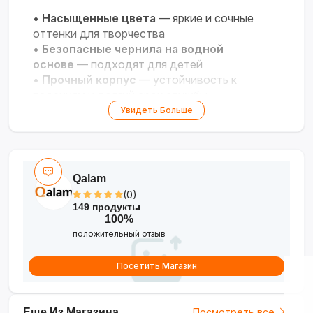
•
Насыщенные цвета
— яркие и сочные
оттенки для творчества
•
Безопасные чернила на водной
основе
— подходят для детей
•
Прочный корпус
— устойчивость к
падениям и долгий срок службы
•
Разнообразие наборов
— 12 или 18 цветов
Увидеть Больше
на выбор
Qalam
(0)
149 продукты
100%
положительный отзыв
Посетить Магазин
Еще Из Магазина
Посмотреть все