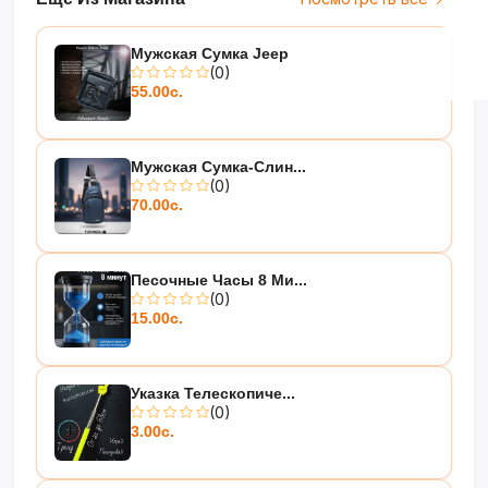
Мужская Сумка Jeep
(0)
55.00с.
Мужская Сумка-Слин...
(0)
70.00с.
Песочные Часы 8 Ми...
(0)
15.00с.
Указка Телескопиче...
(0)
3.00с.