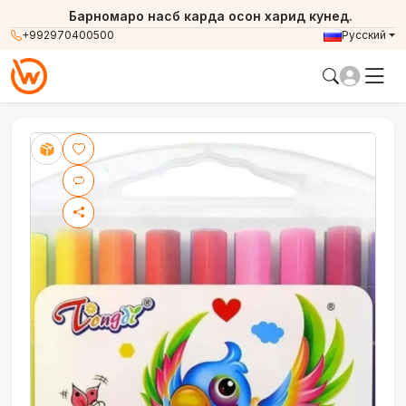
Барномаро насб карда осон харид кунед.
+992970400500
Русский