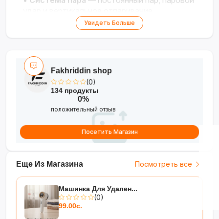
•
Система пара
— постоянный пар, паровой
удар и вертикальное отпаривание
•
Антипригарная подошва
— лёгкое
Увидеть Больше
скольжение и защита тканей
•
Резервуар 300 мл
— длительная работа
без долива
•
Безопасность
— автоотключение и
Fakhriddin shop
защита от накипи
(0)
134 продукты
Профессиональный результат для
0%
безупречного вида одежды!
?✨
положительный отзыв
Посетить Магазин
Еще Из Магазина
Посмотреть все
Машинка Для Удален...
(0)
99.00с.