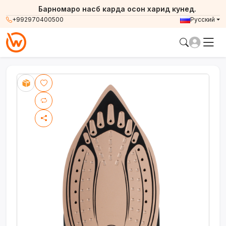
Барномаро насб карда осон харид кунед.
+992970400500
Русский