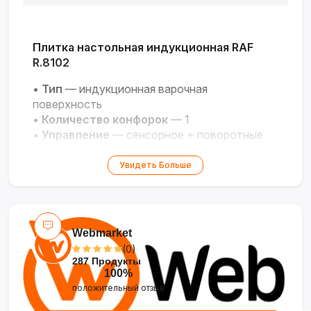
Плитка настольная индукционная RAF
R.8102
•
Тип
— индукционная варочная
поверхность
•
Количество конфорок
— 1
•
Управление
— сенсорное + поворотные
переключатели
•
Мощность
— 3.5 кВт
Увидеть Больше
•
Материал
— нержавеющая сталь
Webmarket
(0)
287 Продукты
100%
положительный отзыв