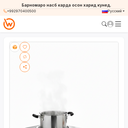
Барномаро насб карда осон харид кунед.
+992970400500
Русский