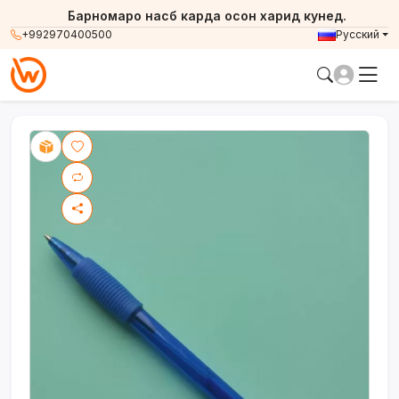
Барномаро насб карда осон харид кунед.
+992970400500
Русский