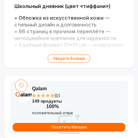
Школьный дневник (цвет «тиффани»)
•
Обложка из искусственной кожи
—
стильный дизайн и долговечность
•
96 страниц в прочном переплёте
—
ниткошвейное крепление для надёжности
•
Удобный формат 17×21 см
— комфортное
использование в школе
•
Нежный цвет «тиффани»
— подходит
Увидеть Больше
для учеников любого возраста
Qalam
(0)
149 продукты
100%
положительный отзыв
Посетить Магазин