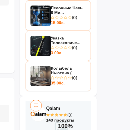
Песочные Часы
8 Ми...
(0)
15.00с.
Указка
Телескопиче...
(0)
3.00с.
Колыбель
Ньютона (...
(0)
35.00с.
Qalam
(0)
149 продукты
100%