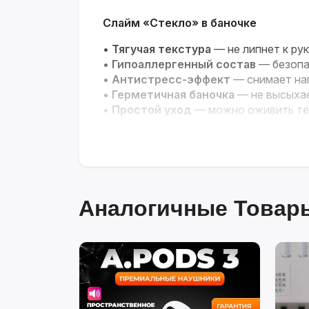
Слайм «Стекло» в баночке
•
Тягучая текстура
— не липнет к рук
•
Гипоаллергенный состав
— безопа
•
Антистресс-эффект
— снимает на
•
Герметичная баночка
— не высыхае
•
Простой уход
— можно оживить тё
Аналогичные Товары