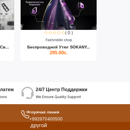
( 0 )
Fakhriddin shop
F
в...
Беспроводной Утюг SOKANY...
Утюг Паро
295.00с.
24/7 Центр Поддержки
латеж
We Ensure Quality Support
ions
горячая линия
+992970400500
другой