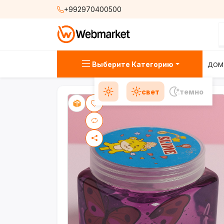
+992970400500
Выберите Категорию
ДОМ
свет
темно