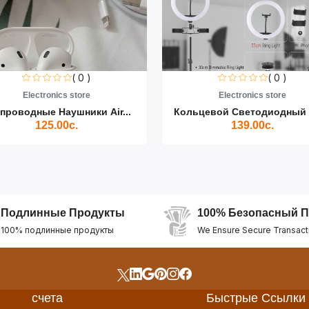
( 0 )
( 0 )
Electronics store
Electronics store
проводные Наушники Air...
Кольцевой Светодиодный С
125.00с.
139.00с.
Подлинные Продукты
100% Безопасный П
100% подлинные продукты
We Ensure Secure Transact
счета
Быстрые Ссылки