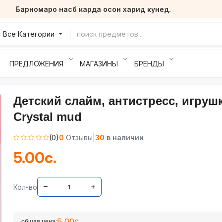
Барномаро насб карда осон харид кунед.
Все Категории
ПРЕДЛОЖЕНИЯ
МАГАЗИНЫ
БРЕНДЫ
Детский слайм, антистресс, игруш
Crystal mud
(0)
0
Отзывы
|
30
в наличии
5.00с.
Кол-во
5.00с.
общая цена: