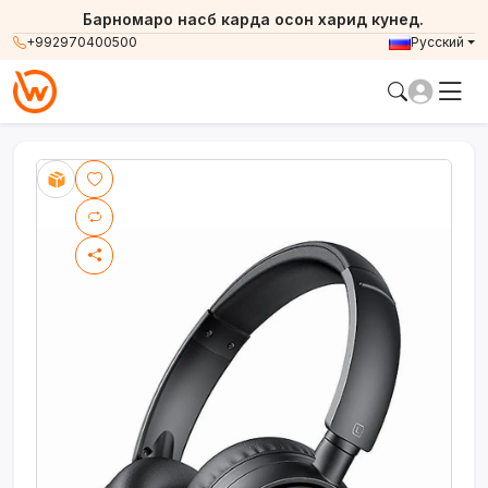
Барномаро насб карда осон харид кунед.
+992970400500
Русский