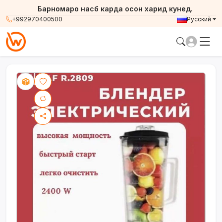
Барномаро насб карда осон харид кунед.
+992970400500
Русский