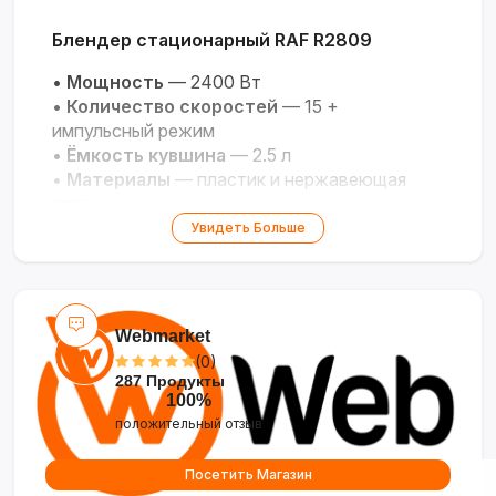
Блендер стационарный RAF R2809
•
Мощность
— 2400 Вт
•
Количество скоростей
— 15 +
импульсный режим
•
Ёмкость кувшина
— 2.5 л
•
Материалы
— пластик и нержавеющая
сталь
•
Комплектация
— блендер
Увидеть Больше
Webmarket
(0)
287 Продукты
100%
положительный отзыв
Посетить Магазин