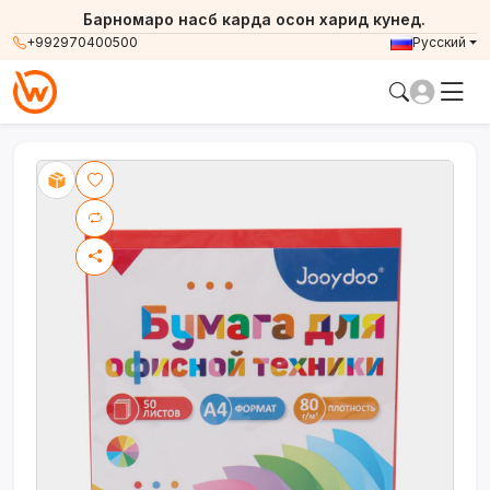
Барномаро насб карда осон харид кунед.
+992970400500
Русский