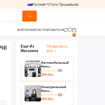
Русский
Стать Продавцом
ВОЙТИ/ЗАРЕГИСТРИРОВАТЬСЯ
0
Еще Из
Посмотреть
ill
Магазина
все
Автомобильный
Насо...
(0)
299.00с.
Электрический
Насо...
(0)
399.00с.