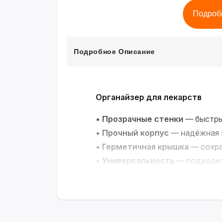
Подроб
Подробное Описание
Органайзер для лекарств
•
Прозрачные стенки
— быстры
•
Прочный корпус
— надёжная з
•
Герметичная крышка
— сохра
•
Универсальность
— подходит
Порядок и удобство для вашег