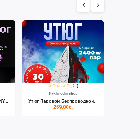
( 0 )
Fakhriddin shop
F
Y...
Утюг Паровой Беспроводной...
Пылесос D
269.00с.