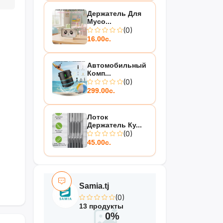
Держатель Для
Мусо...
(0)
16.00с.
Автомобильный
Комп...
(0)
299.00с.
Лоток
Держатель Ку...
(0)
45.00с.
Samia.tj
(0)
13 продукты
0%