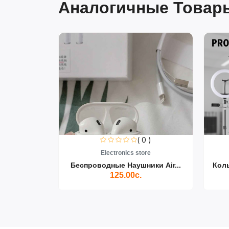
Аналогичные Товары
0 )
( 0 )
re
Electronics store
ики Air...
Беспроводные Наушники Air...
Кол
125.00с.