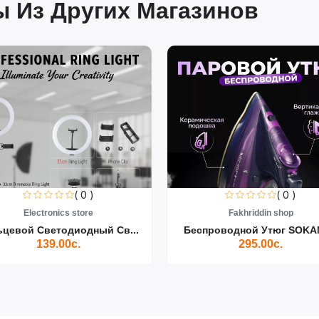
 Из Других Магазинов
( 0 )
( 0 )
Electronics store
Fakhriddin shop
ьцевой Светодиодный Св...
Беспроводной Утюг SOKAN
139.00с.
295.00с.