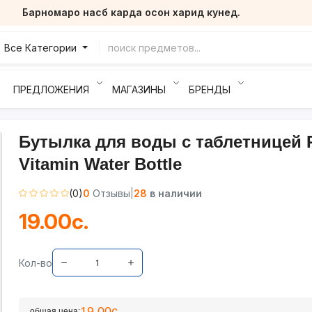
Барномаро насб карда осон харид кунед.
Все Категории
ПРЕДЛОЖЕНИЯ
МАГАЗИНЫ
БРЕНДЫ
Бутылка для воды с таблетницей P
Vitamin Water Bottle
(0)
0
Отзывы
|
28
в наличии
19.00с.
Кол-во
19.00с.
общая цена: