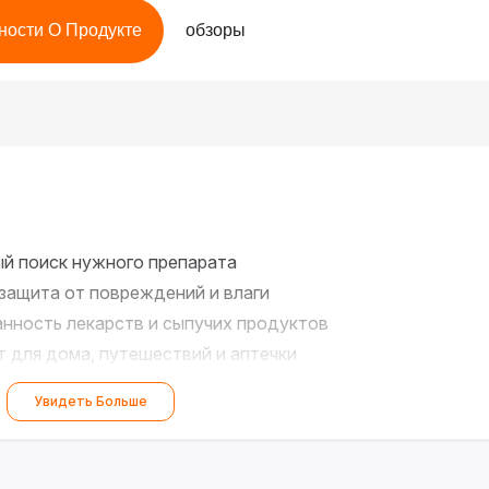
ности О Продукте
обзоры
й поиск нужного препарата
ащита от повреждений и влаги
нность лекарств и сыпучих продуктов
 для дома, путешествий и аптечки
о здоровья!
?
Увидеть Больше