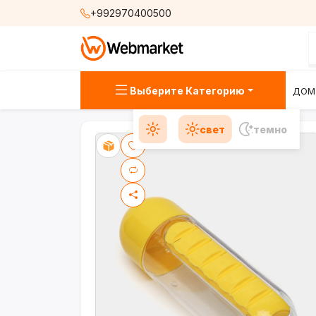
+992970400500
Выберите Категорию
ДОМ
свет
темно