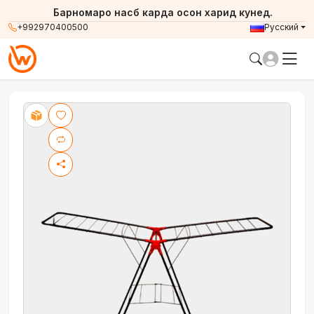
Барномаро насб карда осон харид кунед.
+992970400500
Русский