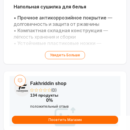
Напольная сушилка для белья
•
Прочное антикоррозийное покрытие
—
долговечность и защита от ржавчины
•
Компактная складная конструкция
—
лёгкость хранения и сборки
•
Устойчивые пластиковые ножки
—
безопасность для любых покрытий
Увидеть Больше
•
Размеры под разные нужды
— выбор
моделей от 98 до 165 см в длину
Fakhriddin shop
(0)
134 продукты
0%
положительный отзыв
Посетить Магазин