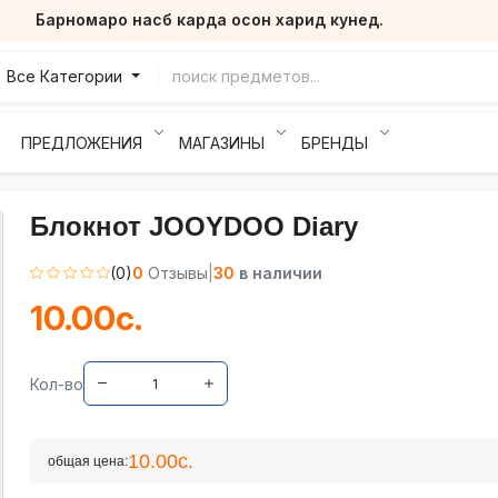
Барномаро насб карда осон харид кунед.
Все Категории
ПРЕДЛОЖЕНИЯ
МАГАЗИНЫ
БРЕНДЫ
Блокнот JOOYDOO Diary
(0)
0
Отзывы
|
30
в наличии
10.00с.
Кол-во
10.00с.
общая цена: