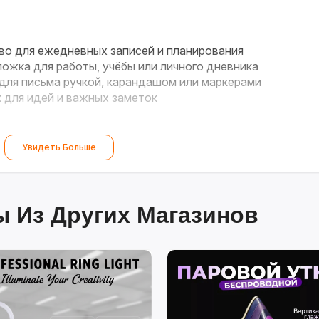
о для ежедневных записей и планирования
ожка для работы, учёбы или личного дневника
ля письма ручкой, карандашом или маркерами
для идей и важных заметок
Увидеть Больше
 Из Других Магазинов