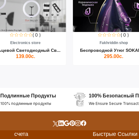
( 0 )
( 0 )
Electronics store
Fakhriddin shop
ьцевой Светодиодный Св...
Беспроводной Утюг SOKAN
139.00с.
295.00с.
Подлинные Продукты
100% Безопасный П
100% подлинные продукты
We Ensure Secure Transact
счета
Быстрые Ссылки