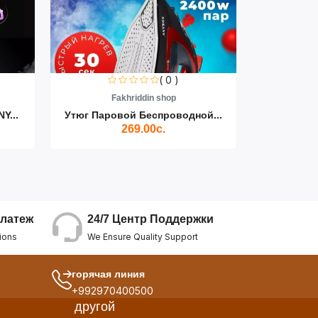
( 0 )
Fakhriddin shop
F
Y...
Утюг Паровой Беспроводной...
Пылесос D
269.00с.
24/7 Центр Поддержки
латеж
We Ensure Quality Support
ions
горячая линия
+992970400500
другой