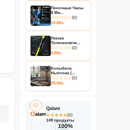
Песочные Часы
8 Ми...
(0)
15.00с.
Указка
Телескопиче...
(0)
3.00с.
Колыбель
Ньютона (...
(0)
35.00с.
Qalam
(0)
149 продукты
100%