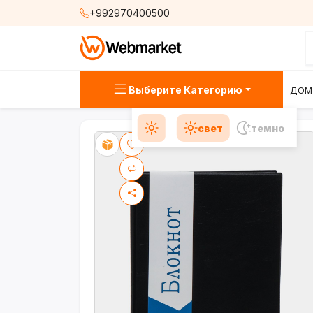
+992970400500
Выберите Категорию
ДОМ
свет
темно