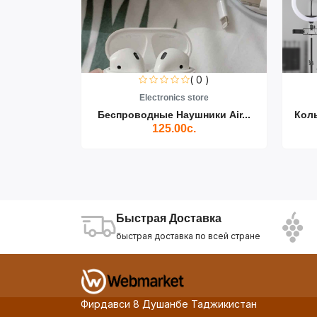
0 )
( 0 )
re
Electronics store
ики Air...
Беспроводные Наушники Air...
Кол
125.00с.
Быстрая Доставка
быстрая доставка по всей стране
Фирдавси 8 Душанбе Таджикистан