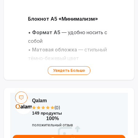
Блокнот А5 «Минимализм»
•
Формат А5
— удобно носить с
собой
•
Матовая обложка
— стильный
тёмно-бежевый цвет
•
Спираль сверху
—
Увидеть Больше
раскрывается на 360°, подходит
для левшей и правшей
•
Плотная бумага
— 48 листов в
Qalam
клетку, подходит для ручки и
(0)
маркера
149 продукты
•
Универсальность
— для
100%
положительный отзыв
записей, скетчей, планирования и
дневника