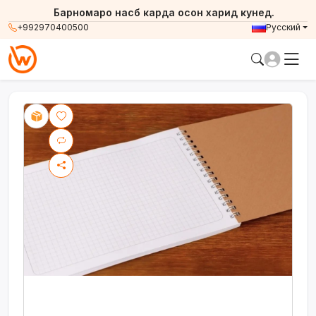
Барномаро насб карда осон харид кунед.
+992970400500
Русский