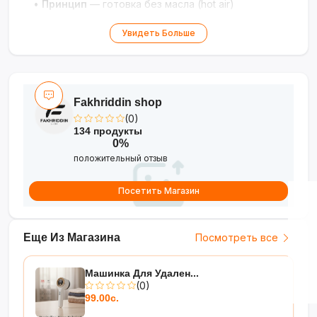
•
Принцип
— готовка без масла (hot air)
Увидеть Больше
Fakhriddin shop
(0)
134 продукты
0%
положительный отзыв
Посетить Магазин
Еще Из Магазина
Посмотреть все
Машинка Для Удален...
(0)
99.00с.