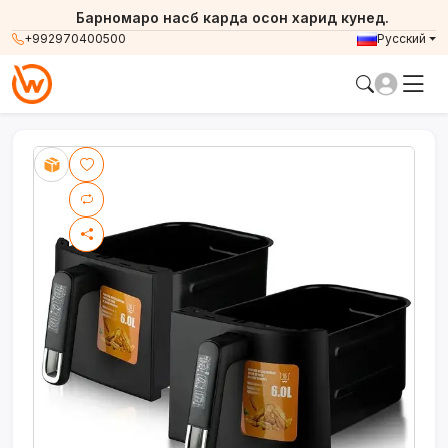
Барномаро насб карда осон харид кунед.
+992970400500
Русский