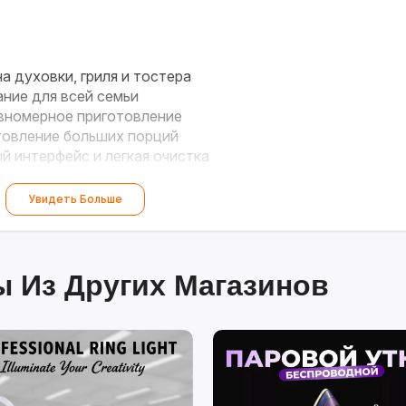
а духовки, гриля и тостера
ние для всей семьи
вномерное приготовление
овление больших порций
 интерфейс и легкая очистка
Увидеть Больше
 Из Других Магазинов