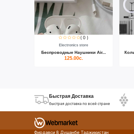
0 )
( 0 )
re
Electronics store
ики Air...
Беспроводные Наушники Air...
Кол
125.00с.
Быстрая Доставка
быстрая доставка по всей стране
Фирдавси 8 Душанбе Таджикистан