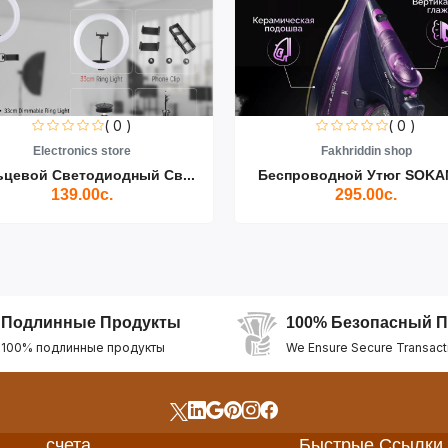
( 0 )
( 0 )
Electronics store
Fakhriddin shop
ьцевой Светодиодный Св...
Беспроводной Утюг SOKAN
139.00с.
295.00с.
Подлинные Продукты
100% Безопасный П
100% подлинные продукты
We Ensure Secure Transact
счета
Быстрые Ссылки