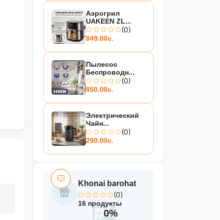
Аэрогрил
UAKEEN ZL...
(0)
849.00с.
Пылесос
Беспроводн...
(0)
850.00с.
Электрический
Чайн...
(0)
290.00с.
Khonai barohat
(0)
16 продукты
0%