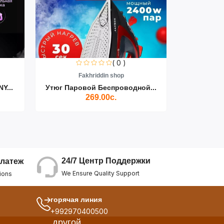
( 0 )
Fakhriddin shop
F
Y...
Утюг Паровой Беспроводной...
Пылесос D
269.00с.
24/7 Центр Поддержки
латеж
We Ensure Quality Support
ions
горячая линия
+992970400500
другой