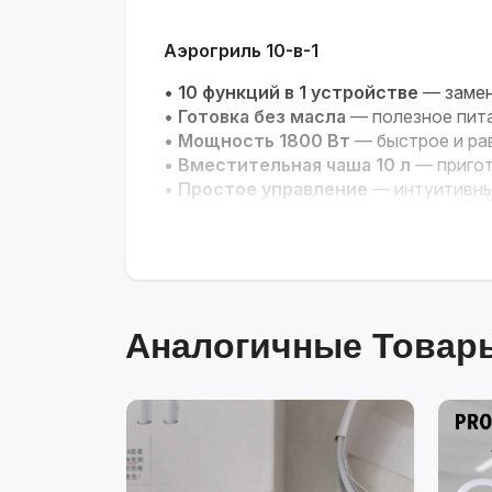
Аэрогриль 10-в-1
•
10 функций в 1 устройстве
— замен
•
Готовка без масла
— полезное пита
•
Мощность 1800 Вт
— быстрое и ра
•
Вместительная чаша 10 л
— пригот
•
Простое управление
— интуитивный
Аналогичные Товары