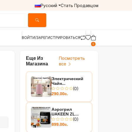
Русский
Стать Продавцом
ВОЙТИ/ЗАРЕГИСТРИРОВАТЬСЯ
0
Еще Из
Посмотреть
Магазина
все
Электрический
Чайн...
(0)
290.00с.
Аэрогрил
UAKEEN ZL...
(0)
899.00с.