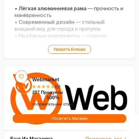
•
Лёгкая алюминиевая рама
— прочность и
манёвренность
•
Современный дизайн
— стильный
внешний вид для города и прогулок
•
Надёжные компоненты
— плавное
переключение передач и эффективные
тормоза
Увидеть Больше
•
Универсальность
— подходит для
ежедневных поездок и активного отдыха
•
Комфортная посадка
— регулируемый
руль и седло под ваш рост
Webmarket
(0)
287 Продукты
100%
положительный отзыв
Посетить Магазин
Еще Из Магазина
Посмотреть все