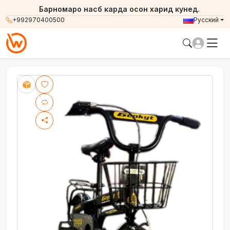
Барномаро насб карда осон харид кунед.
+992970400500
Русский