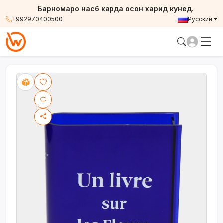
Барномаро насб карда осон харид кунед.
+992970400500
Русский