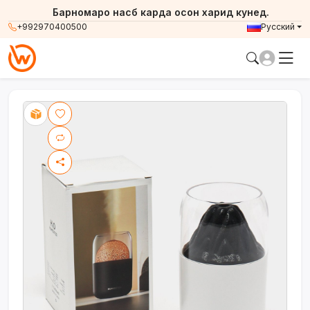
Барномаро насб карда осон харид кунед.
+992970400500
Русский