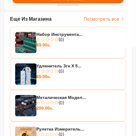
– Можно использовать как ночник.
Тихая работа
Еще Из Магазина
Посмотреть все
– Не мешает сну и отдыху.
– Идеально для использования ночью.
Набор Инструмента...
Рекомендации
(0)
– Используйте фильтрованную воду.
69.00с.
– Не заливайте воду выше максимальной
отметки.
Подарок
Удлинитель 3гн Х 5...
– Стильный, компактный и полезный — отличный
(0)
подарок для близких!
65.00с.
Металическая Модел...
(0)
200.00с.
Рулетка Измеритель...
(0)