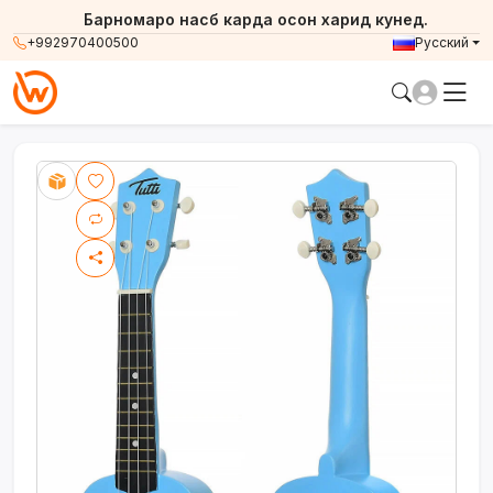
Барномаро насб карда осон харид кунед.
+992970400500
Русский