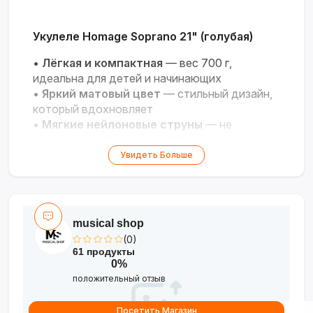
Укулеле Homage Soprano 21" (голубая)
•
Лёгкая и компактная
— вес 700 г,
идеальна для детей и начинающих
•
Яркий матовый цвет
— стильный дизайн,
который вдохновляет
•
Мягкие нейлоновые струны
— не
травмируют пальцы при обучении
•
Чехол и медиатор в комплекте
— всё
Увидеть Больше
для занятий и хранения
•
Чистый и нежный звук
— подходит для
песен у костра и домашних концертов
musical shop
(0)
61 продукты
0%
положительный отзыв
Посетить Магазин