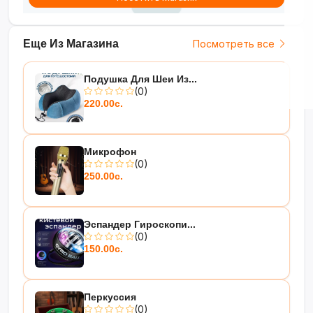
Еще Из Магазина
Посмотреть все
Подушка Для Шеи Из...
(0)
220.00с.
Микрофон
(0)
250.00с.
Эспандер Гироскопи...
(0)
150.00с.
Перкуссия
(0)