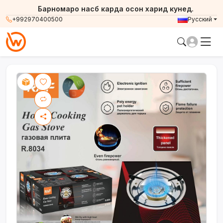
Барномаро насб карда осон харид кунед.
+992970400500
Русский