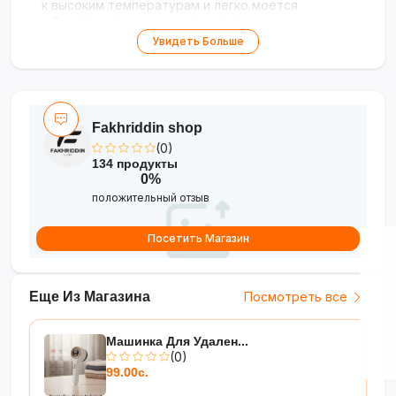
к высоким температурам и легко моется
•
Регулировка мощности огня
— для жарки,
тушения и медленной готовки
Увидеть Больше
•
Компактный дизайн
— идеальна для дачи,
офиса или маленькой кухни
Безопасность и практичность для вашего
удобства!
Fakhriddin shop
(0)
134 продукты
0%
положительный отзыв
Посетить Магазин
Еще Из Магазина
Посмотреть все
Машинка Для Удален...
(0)
99.00с.