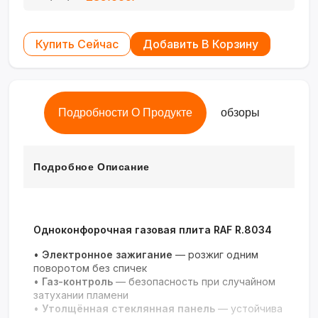
Купить Сейчас
Добавить В Корзину
Подробности О Продукте
обзоры
Подробное Описание
Одноконфорочная газовая плита RAF R.8034
•
Электронное зажигание
— розжиг одним
поворотом без спичек
•
Газ-контроль
— безопасность при случайном
затухании пламени
•
Утолщённая стеклянная панель
— устойчива