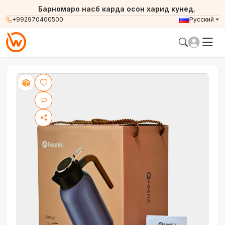
Барномаро насб карда осон харид кунед.
+992970400500
Русский