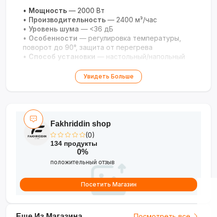
•
Мощность
— 2000 Вт
•
Производительность
— 2400 м³/час
•
Уровень шума
— <36 дБ
•
Особенности
— регулировка температуры,
поворот до 90°, защита от перегрева
•
Способ установки
— настольный/напольный
Увидеть Больше
Fakhriddin shop
(0)
134 продукты
0%
положительный отзыв
Посетить Магазин
Еще Из Магазина
Посмотреть все