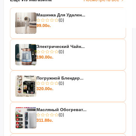
Машинка Для Удален...
(0)
99.00с.
Электрический Чайн...
(0)
190.00с.
Погружной Блендер...
(0)
320.00с.
Масляный Обогреват...
(0)
311.88с.