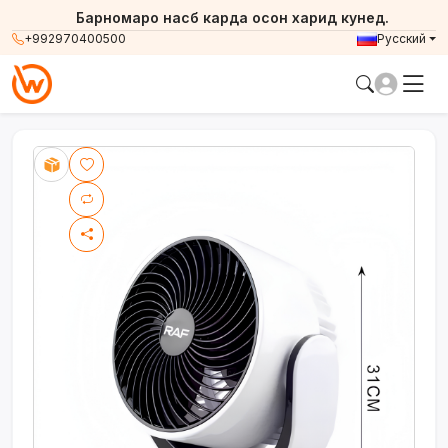
Барномаро насб карда осон харид кунед.
+992970400500
Русский