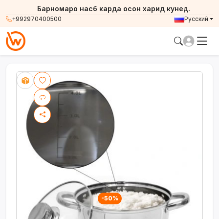
Барномаро насб карда осон харид кунед.
+992970400500
Русский
-50%