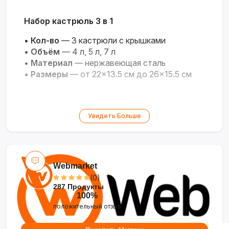
Набор кастрюль 3 в 1
•
Кол-во
— 3 кастрюли с крышками
•
Объём
— 4 л, 5 л, 7 л
•
Материал
— нержавеющая сталь
•
Размеры
— от 22×13.5 см до 26×15.5 см
Увидеть Больше
Webmarket
(0)
287 Продукты
100%
положительный отзыв