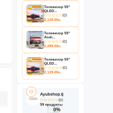
Телевизор 55"
QLED...
(0)
2,129.00с.
Телевизор 55"
Andr...
(0)
2,299.00с.
Телевизор 55"
QLED...
(0)
2,129.00с.
Ayubshop.tj
(0)
59 продукты
0%