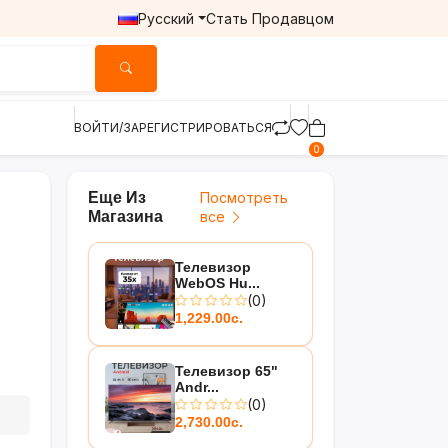
Русский
Стать Продавцом
ВОЙТИ/ЗАРЕГИСТРИРОВАТЬСЯ
0
Еще Из
Посмотреть
Магазина
все
Телевизор
WebOS Hu...
(0)
1,229.00с.
Телевизор 65"
Andr...
(0)
2,730.00с.