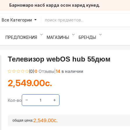
Барномаро насб карда осон харид кунед.
Все Категории
ПРЕДЛОЖЕНИЯ
МАГАЗИНЫ
БРЕНДЫ
Телевизор webOS hub 55дюм
(0)
0
Отзывы
|
14
в наличии
2,549.00с.
Кол-во
2,549.00с.
общая цена: