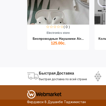
0 )
( 0 )
re
Electronics store
ики Air...
Беспроводные Наушники Air...
Кол
125.00с.
Быстрая Доставка
быстрая доставка по всей стране
Фирдавси 8 Душанбе Таджикистан