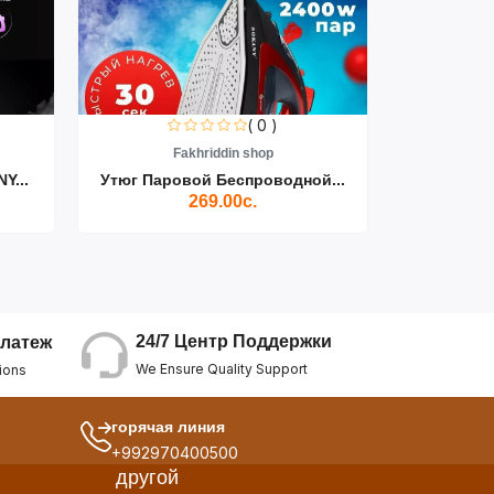
( 0 )
Fakhriddin shop
F
Y...
Утюг Паровой Беспроводной...
Пылесос D
269.00с.
24/7 Центр Поддержки
латеж
We Ensure Quality Support
ions
горячая линия
+992970400500
другой