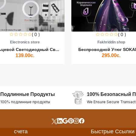
( 0 )
( 0 )
Electronics store
Fakhriddin shop
ьцевой Светодиодный Св...
Беспроводной Утюг SOKAN
139.00с.
295.00с.
Подлинные Продукты
100% Безопасный П
100% подлинные продукты
We Ensure Secure Transact
счета
Быстрые Ссылки