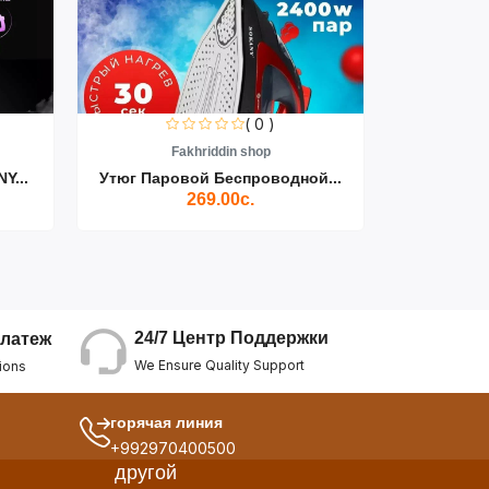
( 0 )
Fakhriddin shop
F
Y...
Утюг Паровой Беспроводной...
Пылесос D
269.00с.
24/7 Центр Поддержки
латеж
We Ensure Quality Support
ions
горячая линия
+992970400500
другой