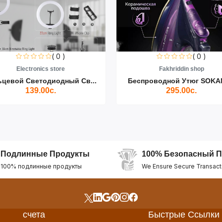
( 0 )
( 0 )
Electronics store
Fakhriddin shop
ьцевой Светодиодный Св...
Беспроводной Утюг SOKAN
139.00с.
295.00с.
Подлинные Продукты
100% Безопасный П
100% подлинные продукты
We Ensure Secure Transact
счета
Быстрые Ссылки