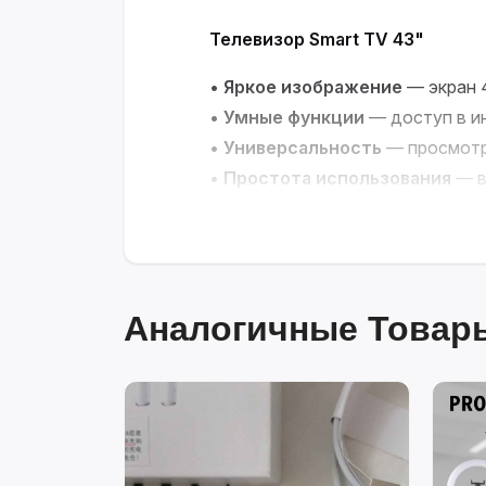
Телевизор Smart TV 43"
•
Яркое изображение
— экран 
•
Умные функции
— доступ в и
•
Универсальность
— просмотр 
•
Простота использования
— в
устройств
•
Современные технологии
— 
Умный центр развлечений для
Аналогичные Товары