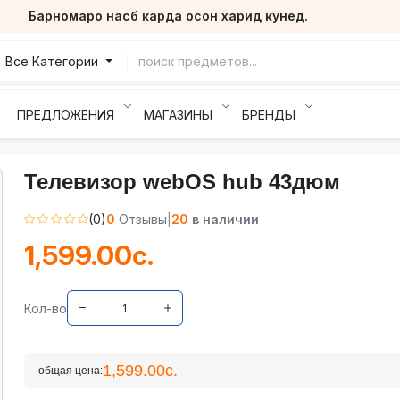
Барномаро насб карда осон харид кунед.
Все Категории
ПРЕДЛОЖЕНИЯ
МАГАЗИНЫ
БРЕНДЫ
Телевизор webOS hub 43дюм
(0)
0
Отзывы
|
20
в наличии
1,599.00с.
Кол-во
1,599.00с.
общая цена: