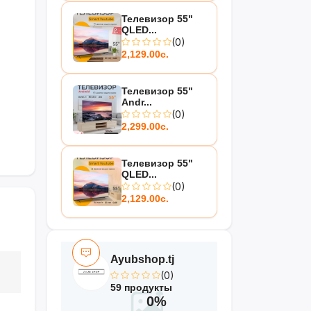
Телевизор 55"
QLED...
(0)
2,129.00с.
Телевизор 55"
Andr...
(0)
2,299.00с.
Телевизор 55"
QLED...
(0)
2,129.00с.
Ayubshop.tj
(0)
59 продукты
0%