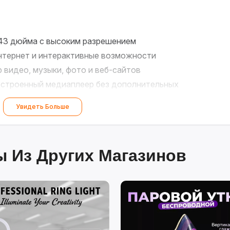
43 дюйма с высоким разрешением
нтернет и интерактивные возможности
видео, музыки, фото и веб-сайтов
строенный медиаплеер без дополнительных
Увидеть Больше
объединение функций ТВ и компьютера
 вашей семьи!
 Из Других Магазинов