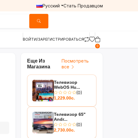
Русский
Стать Продавцом
ВОЙТИ/ЗАРЕГИСТРИРОВАТЬСЯ
0
Еще Из
Посмотреть
Магазина
все
Телевизор
WebOS Hu...
(0)
1,229.00с.
Телевизор 65"
Andr...
(0)
2,730.00с.