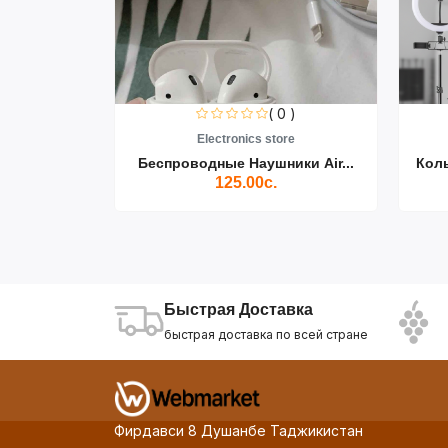
0 )
( 0 )
re
Electronics store
ики Air...
Беспроводные Наушники Air...
Кол
125.00с.
Быстрая Доставка
быстрая доставка по всей стране
Фирдавси 8 Душанбе Таджикистан