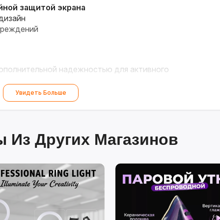
ойной защитой экрана
дизайн
вреждений
дополнительной надежностью для активного
Увидеть Больше
 Из Других Магазинов