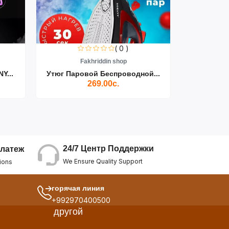
( 0 )
Fakhriddin shop
F
Y...
Утюг Паровой Беспроводной...
Пылесос D
269.00с.
24/7 Центр Поддержки
латеж
We Ensure Quality Support
ions
горячая линия
+992970400500
другой