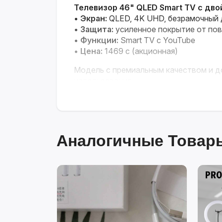
Телевизор 46" QLED Smart TV с дв
•
Экран:
QLED, 4K UHD, безрамочный 
•
Защита:
усиленное покрытие от по
•
Функции:
Smart TV с YouTube
•
Цена:
1469 с (акционная)
Модель с премиальным качеством и 
использования.
Аналогичные Товары