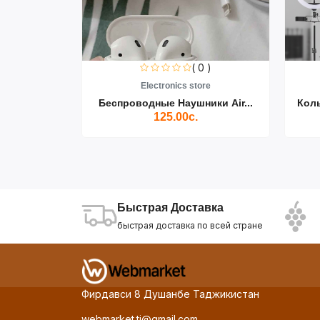
0 )
( 0 )
re
Electronics store
ики Air...
Беспроводные Наушники Air...
Кол
125.00с.
Быстрая Доставка
быстрая доставка по всей стране
Фирдавси 8 Душанбе Таджикистан
webmarket.tj@gmail.com