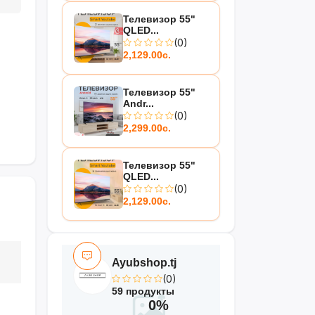
Телевизор 55"
QLED...
(0)
2,129.00с.
Телевизор 55"
Andr...
(0)
2,299.00с.
Телевизор 55"
QLED...
(0)
2,129.00с.
Ayubshop.tj
(0)
59 продукты
0%