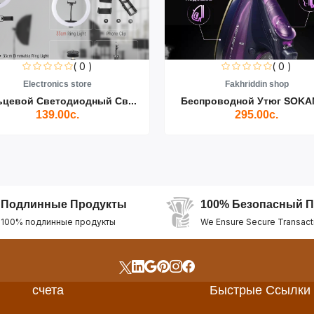
( 0 )
( 0 )
Electronics store
Fakhriddin shop
ьцевой Светодиодный Св...
Беспроводной Утюг SOKAN
139.00с.
295.00с.
Подлинные Продукты
100% Безопасный П
100% подлинные продукты
We Ensure Secure Transact
счета
Быстрые Ссылки