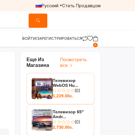
Русский
Стать Продавцом
ВОЙТИ/ЗАРЕГИСТРИРОВАТЬСЯ
0
Еще Из
Посмотреть
Магазина
все
Телевизор
WebOS Hu...
(0)
1,229.00с.
Телевизор 65"
Andr...
(0)
2,730.00с.