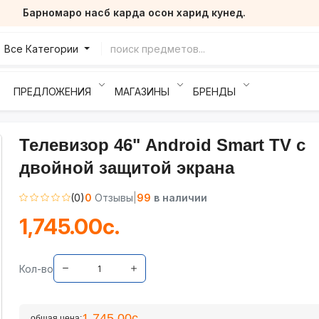
Барномаро насб карда осон харид кунед.
Все Категории
ПРЕДЛОЖЕНИЯ
МАГАЗИНЫ
БРЕНДЫ
Телевизор 46" Android Smart TV с
двойной защитой экрана
(0)
0
Отзывы
|
99
в наличии
1,745.00с.
Кол-во
1,745.00с.
общая цена: