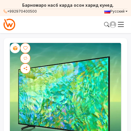
Барномаро насб карда осон харид кунед.
+992970400500
Русский