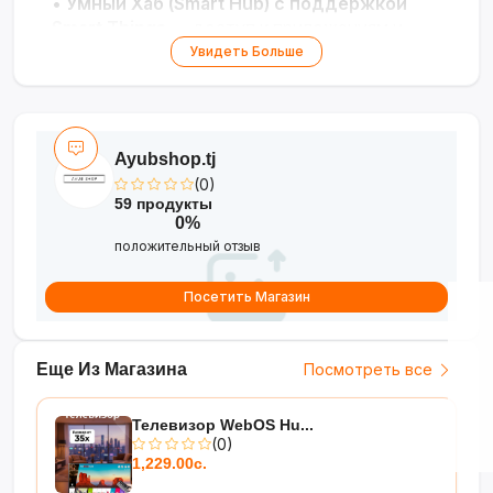
•
Умный Хаб (Smart Hub) с поддержкой
Smart Things
— доступ к приложениям и
управление умным домом
Увидеть Больше
•
Дизайн AirSlim
— тонкий и стильный
корпус, современный внешний вид
•
Яркая абстрактная картинка
— глубокая
цветопередача в зелёно-синих тонах
Ayubshop.tj
(0)
59 продукты
0%
положительный отзыв
Посетить Магазин
Еще Из Магазина
Посмотреть все
Телевизор WebOS Hu...
(0)
1,229.00с.