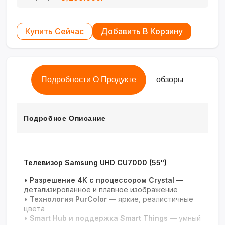
Купить Сейчас
Добавить В Корзину
Подробности О Продукте
обзоры
Подробное Описание
Телевизор Samsung UHD CU7000 (55")
•
Разрешение 4K с процессором Crystal
—
детализированное и плавное изображение
•
Технология PurColor
— яркие, реалистичные
цвета
•
Smart Hub и поддержка Smart Things
— умный