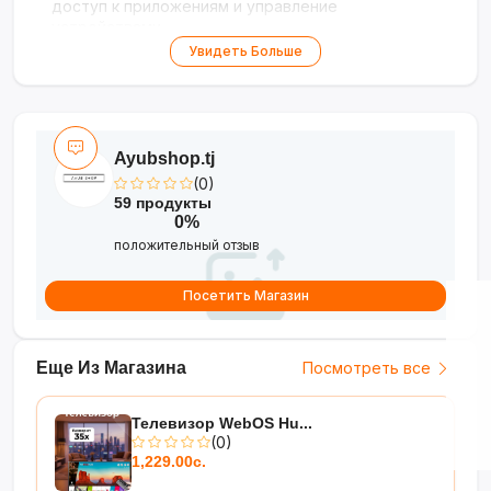
доступ к приложениям и управление
устройствами
•
Диагональ 55 дюймов
— оптимальный размер
Увидеть Больше
для гостиной и домашнего кинотеатра
•
Сочно-абстрактная картинка
— глубокая
передача голубо-розовых оттенков
Ayubshop.tj
(0)
59 продукты
0%
положительный отзыв
Посетить Магазин
Еще Из Магазина
Посмотреть все
Телевизор WebOS Hu...
(0)
1,229.00с.