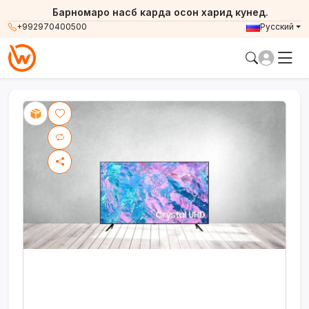
Барномаро насб карда осон харид кунед.
+992970400500
Русский