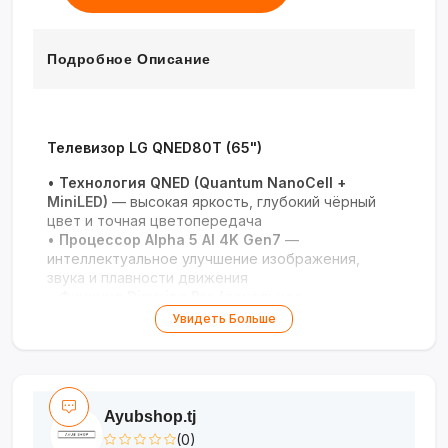
Подробное Описание
Телевизор LG QNED80T (65")
•
Технология QNED (Quantum NanoCell +
MiniLED)
— высокая яркость, глубокий чёрный
цвет и точная цветопередача
•
Процессор Alpha 5 AI 4K Gen7
—
интеллектуальное улучшение изображения,
звука и плавности движения
•
Функция Dimming Pro (локальное
затемнение)
— улучшенная контрастность и
Увидеть Больше
детализация в тёмных сценах
•
Операционная система webOS 24
— удобный
интерфейс, голосовое управление и доступ к
приложениям
•
Искусственный интеллект (AI)
— адаптация
Ayubshop.tj
настроек под контент и окружение
(0)