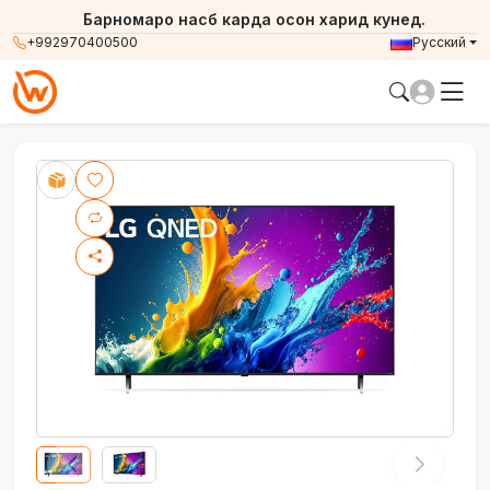
Барномаро насб карда осон харид кунед.
+992970400500
Русский