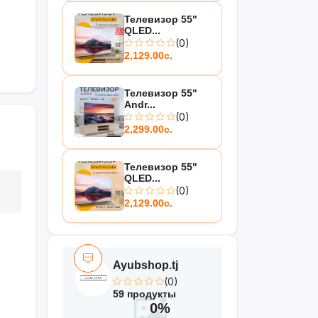
Телевизор 55"
QLED...
(0)
2,129.00с.
Телевизор 55"
Andr...
(0)
2,299.00с.
Телевизор 55"
QLED...
(0)
2,129.00с.
Ayubshop.tj
(0)
59 продукты
0%