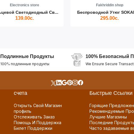
Electronics store
Fakhriddin shop
ьцевой Светодиодный Св...
Беспроводной Утюг SOKAN
139.00с.
295.00с.
Подлинные Продукты
100% Безопасный П
100% подлинные продукты
We Ensure Secure Transact
счета
Быстрые Ссылки
Открыть Свой Магазин
Горящие Предложен
профиль
Рекомендуемые Про
Отслеживать Заказ
Лучшие Магазины
Помощь И Поддержка
Последние Продукт
Билет Поддержки
Часто задаваемые в