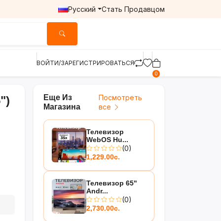
Русский
Стать Продавцом
ВОЙТИ/ЗАРЕГИСТРИРОВАТЬСЯ
0
Еще Из
Посмотреть
")
Магазина
все
Телевизор
WebOS Hu...
(0)
1,229.00с.
Телевизор 65"
Andr...
(0)
2,730.00с.