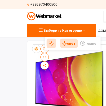
+992970400500
Выберите Категорию
ДОМ
свет
темно