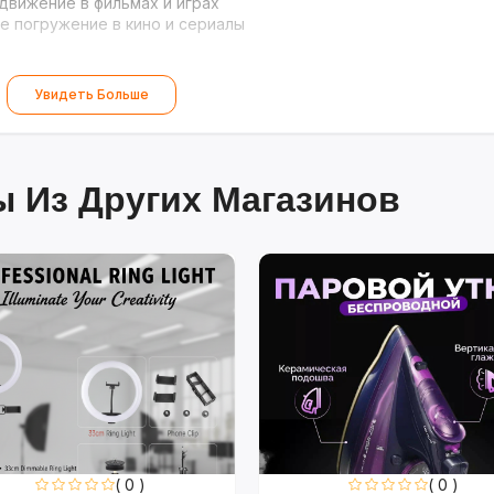
движение в фильмах и играх
 погружение в кино и сериалы
Увидеть Больше
 Из Других Магазинов
( 0 )
( 0 )