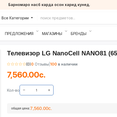
Барномаро насб карда осон харид кунед.
Все Категории
ПРЕДЛОЖЕНИЯ
МАГАЗИНЫ
БРЕНДЫ
Телевизор LG NanoCell NANO81 (65
(0)
0
Отзывы
|
100
в наличии
7,560.00с.
Кол-во
7,560.00с.
общая цена: