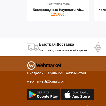
re
Electronics store
ики Air...
Беспроводные Наушники Air...
Кол
125.00с.
Быстрая Доставка
быстрая доставка по всей стране
Фирдавси 8 Душанбе Таджикистан
webmarket.tj@gmail.com