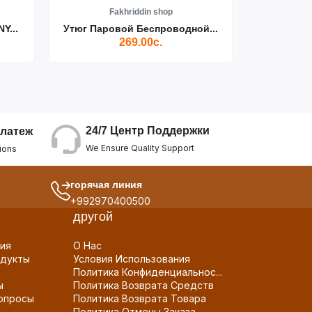
Fakhriddin shop
F
Y...
Утюг Паровой Беспроводной...
Пылесос D
269.00с.
24/7 Центр Поддержки
латеж
We Ensure Quality Support
ions
горячая линия
+992970400500
другой
ия
О Нас
дукты
Условия Использования
Политика Конфиденциальнос...
ы
Политика Возврата Средств
опросы
Политика Возврата Товара
Политика Отмены Заказа