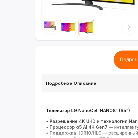
Подроб
Подробное Описание
Телевизор LG NanoCell NANO81 (65")
•
Разрешение 4K UHD и технология Nan
•
Процессор α5 AI 4K Gen7
— интеллекту
•
Поддержка HDR10/HLG
— расширенный 