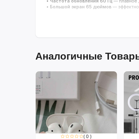
•
Частота обновления 60 Гц
— плавное 
•
Большой экран 65 дюймов
— эффектное
Аналогичные Товары
0 )
( 0 )