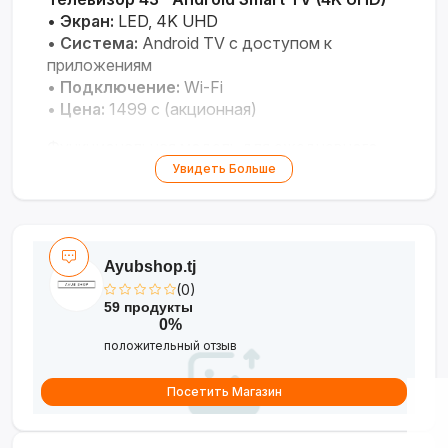
•
Экран:
LED, 4K UHD
•
Система:
Android TV с доступом к
приложениям
•
Подключение:
Wi-Fi
•
Цена:
1499 с (акционная)
Функциональная модель для ежедневного
просмотра с доступом к контенту.
Увидеть Больше
Ayubshop.tj
(0)
59 продукты
0%
положительный отзыв
Посетить Магазин