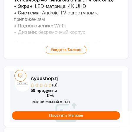
•
Экран:
LED-матрица, 4K UHD
•
Система:
Android TV с доступом к
приложениям
•
Подключение:
Wi-Fi
•
Дизайн:
безрамочный корпус
Модель с интуитивной операционной
системой и улучшенной детализацией
Увидеть Больше
изображения.
Ayubshop.tj
(0)
59 продукты
0%
положительный отзыв
Посетить Магазин