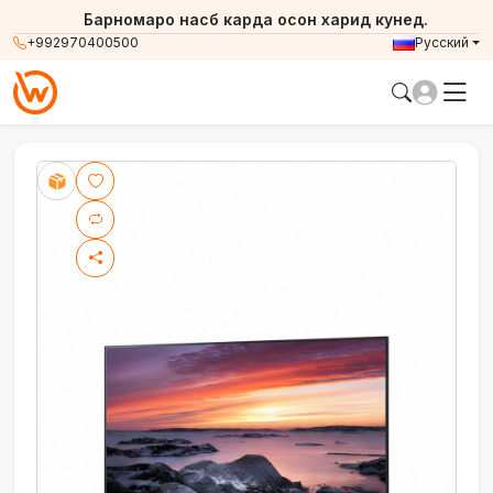
Барномаро насб карда осон харид кунед.
+992970400500
Русский