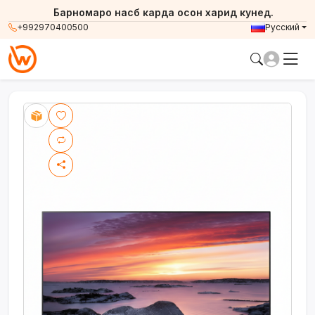
Барномаро насб карда осон харид кунед.
+992970400500
Русский