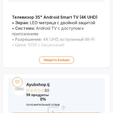
Телевизор 35" Android Smart TV (4K UHD)
•
Экран:
LED-матрица с двойной защитой
•
Система:
Android TV с доступом к
приложениям
•
Разрешение:
4K UHD, встроенный Wi-Fi
•
Цена:
1039 с (акционная)
Надежная модель с усиленным экраном и
полноценной операционной системой.
Увидеть Больше
Ayubshop.tj
(0)
59 продукты
0%
положительный отзыв