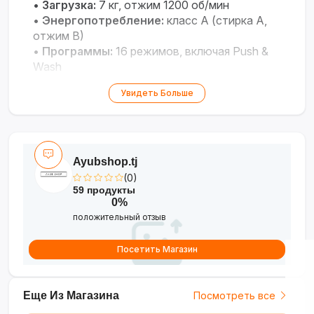
•
Загрузка:
7 кг, отжим 1200 об/мин
•
Энергопотребление:
класс A (стирка A,
отжим B)
•
Программы:
16 режимов, включая Push &
Wash
•
Шум:
66 дБ (стирка)/80 дБ (отжим)
Увидеть Больше
•
Габариты:
59.5×40×85 см, вес 55 кг
•
Дополнительно:
защита от детей,
отсрочка старта, расход воды 45 л/цикл
Ayubshop.tj
(0)
59 продукты
0%
положительный отзыв
Посетить Магазин
Еще Из Магазина
Посмотреть все