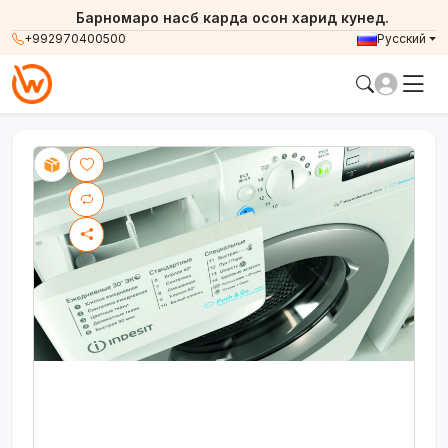
Барномаро насб карда осон харид кунед.
+992970400500
Русский