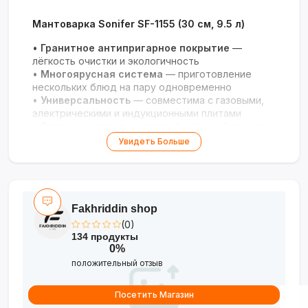
Мантоварка Sonifer SF-1155 (30 см, 9.5 л)
•
Гранитное антипригарное покрытие
—
лёгкость очистки и экологичность
•
Многоярусная система
— приготовление
нескольких блюд на пару одновременно
•
Универсальность
— совместима с газовыми,
электрическими и индукционными плитами
•
Стильные цвета
— светлый и тёмный гранит
на выбор
Увидеть Больше
Fakhriddin shop
(0)
134 продукты
0%
положительный отзыв
Посетить Магазин