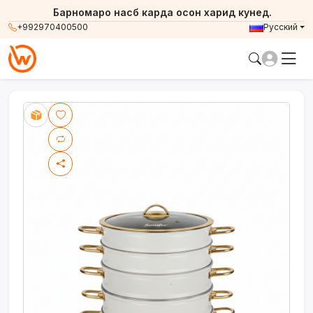
Барномаро насб карда осон харид кунед.
+992970400500
Русский