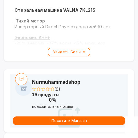
Стиральная машина VALNA 7KL21S
Тихий мотор
Инверторный Direct Drive с гарантией 10 лет
Экономия A+++
-30% энергии, -27% воды, -15% моющего
средства
Увидеть Больше
Загрузка 7 кг
Идеально для семьи
Стильный дизайн
Nurmuhammadshop
Графитовый корпус, сенсорное управление
(0)
Безупречная стирка с гарантией на мотор 10
19 продукты
лет!
0%
положительный отзыв
Посетить Магазин