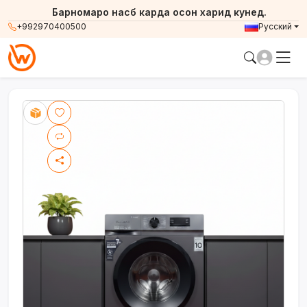
Барномаро насб карда осон харид кунед.
+992970400500
Русский