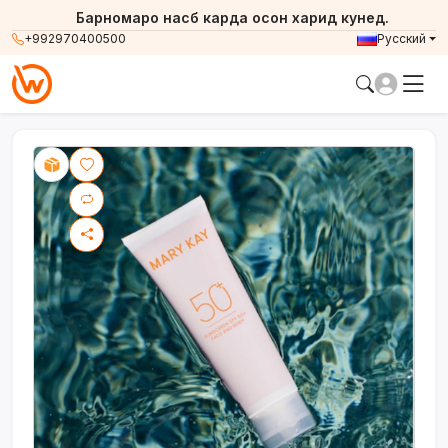
Барномаро насб карда осон харид кунед.
+992970400500
Русский