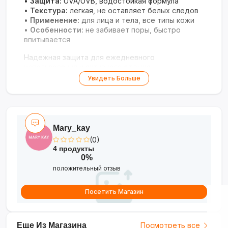
•
Защита:
UVA/UVB, водостойкая формула
•
Текстура:
легкая, не оставляет белых следов
•
Применение:
для лица и тела, все типы кожи
•
Особенности:
не забивает поры, быстро
впитывается
Надежная защита для ежедневного
использования и активного отдыха.
Увидеть Больше
Mary_kay
(0)
4 продукты
0%
положительный отзыв
Посетить Магазин
Еще Из Магазина
Посмотреть все