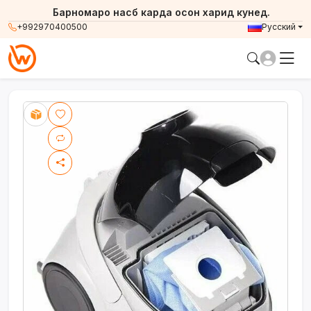
Барномаро насб карда осон харид кунед.
+992970400500
Русский