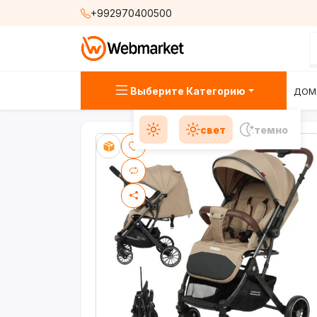
+992970400500
Выберите Категорию
ДОМ
свет
темно