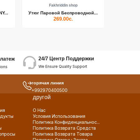
Fakhriddin shop
F
Y...
Утюг Паровой Беспроводной...
Пылесос D
269.00с.
24/7 Центр Поддержки
латеж
We Ensure Quality Support
ions
горячая линия
+992970400500
другой
ия
О Нас
дукты
Условия Использования
Политика Конфиденциальнос...
ы
Политика Возврата Средств
опросы
Политика Возврата Товара
Политика Отмены Заказа