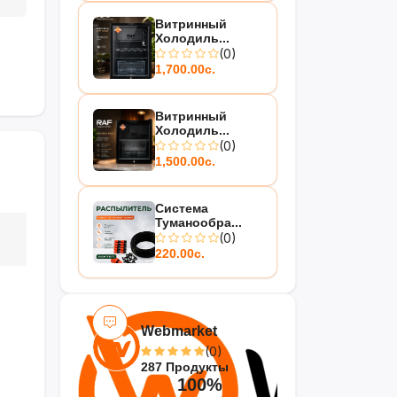
Витринный
Холодиль...
(0)
1,700.00с.
Витринный
Холодиль...
(0)
1,500.00с.
Система
Туманообра...
(0)
220.00с.
Webmarket
(0)
287 Продукты
100%