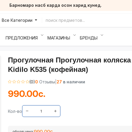
Барномаро насб карда осон харид кунед.
Все Категории
ПРЕДЛОЖЕНИЯ
МАГАЗИНЫ
БРЕНДЫ
Прогулочная Прогулочная коляска
Kidilo K535 (кофейная)
(0)
0
Отзывы
|
27
в наличии
990.00с.
Кол-во
990.00с.
общая цена: