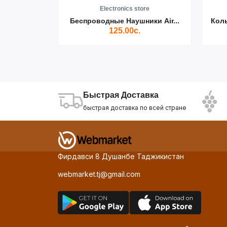
re
Electronics store
ики Air...
Беспроводные Наушники Air...
Кол
125.00с.
Быстрая Доставка
быстрая доставка по всей стране
Фирдавси 8 Душанбе Таджикистан
webmarket.tj@gmail.com