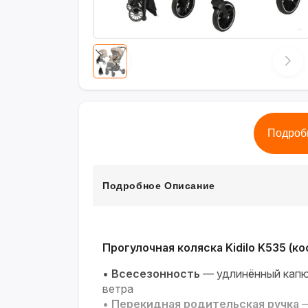
Подроб
Подробное Описание
Прогулочная коляска Kidilo K535 (к
•
Всесезонность
— удлинённый капю
ветра
•
Перекидная родительская ручка
—