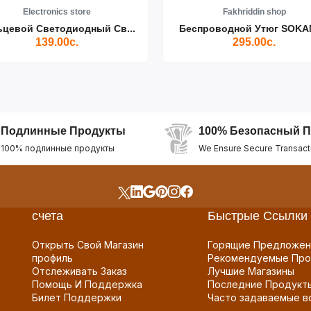
Electronics store
Fakhriddin shop
ьцевой Светодиодный Св...
Беспроводной Утюг SOKAN
139.00с.
295.00с.
Подлинные Продукты
100% Безопасный П
100% подлинные продукты
We Ensure Secure Transact
счета
Быстрые Ссылки
Открыть Свой Магазин
Горящие Предложен
профиль
Рекомендуемые Про
Отслеживать Заказ
Лучшие Магазины
Помощь И Поддержка
Последние Продукт
Билет Поддержки
Часто задаваемые в