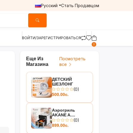
Русский
Стать Продавцом
ВОЙТИ/ЗАРЕГИСТРИРОВАТЬСЯ
0
Еще Из
Посмотреть
Магазина
все
ДЕТСКИЙ
ШЕЗЛОНГ
(0)
500.00с.
Аэрогриль
AKANE A....
(0)
899.00с.