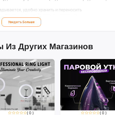
дывается, удобно хранить и переносить
и фиксации и устойчивая конструкция
но стирать в машинке, каркас протирается влажной
Увидеть Больше
 Из Других Магазинов
( 0 )
( 0 )