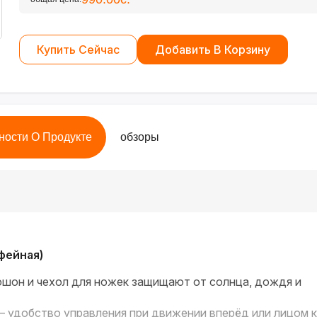
Купить Сейчас
Добавить В Корзину
ности О Продукте
обзоры
офейная)
шон и чехол для ножек защищают от солнца, дождя и
 удобство управления при движении вперёд или лицом к