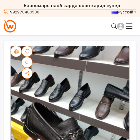
Барномаро насб карда осон харид кунед.
+992970400500
Русский