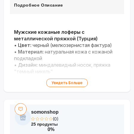
Подробное Описание
Мужские кожаные лоферы с
металлической пряжкой (Турция)
•
Цвет:
черный (мелкозернистая фактура)
•
Материал:
натуральная кожа с кожаной
подкладкой
•
Дизайн:
миндалевидный носок, пряжка
"темный никель"
•
Стиль:
Old Money / деловой дресс-код
Увидеть Больше
•
Размеры:
40–44
Премиальная модель для офиса и
торжественных мероприятий с идеальным
воздухообменом.
somonshop
(0)
25 продукты
0%