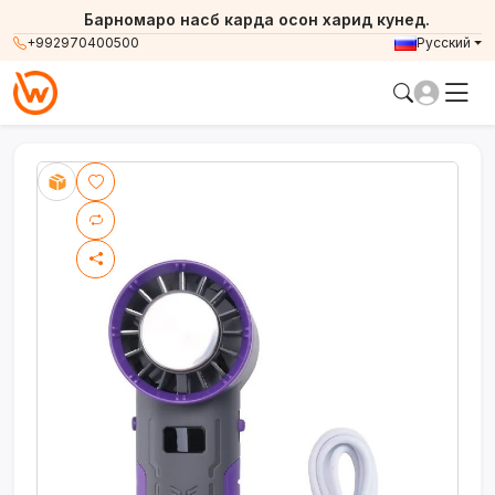
Барномаро насб карда осон харид кунед.
+992970400500
Русский