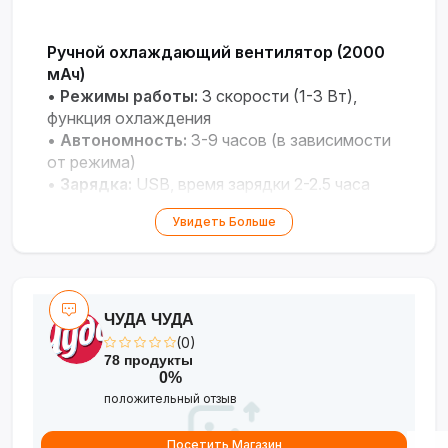
Ручной охлаждающий вентилятор (2000
мАч)
•
Режимы работы:
3 скорости (1-3 Вт),
функция охлаждения
•
Автономность:
3-9 часов (в зависимости
от режима)
•
Зарядка:
USB, время зарядки 2-2.5 часа
•
Размеры:
158×59×59 мм, цвет фиолетовый
Увидеть Больше
ЧУДА ЧУДА
(0)
78 продукты
0%
положительный отзыв
Посетить Магазин