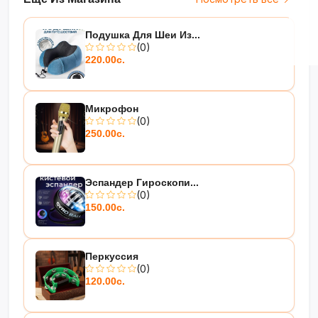
Подушка Для Шеи Из...
(0)
220.00с.
Микрофон
(0)
250.00с.
Эспандер Гироскопи...
(0)
150.00с.
Перкуссия
(0)
120.00с.