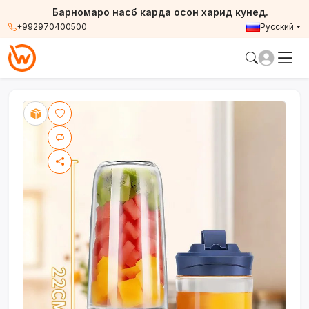
Барномаро насб карда осон харид кунед.
+992970400500
Русский