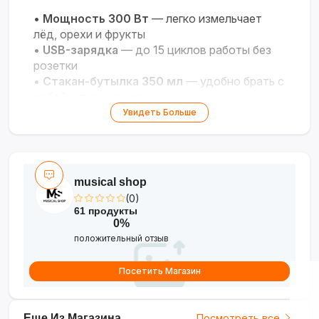
•
Мощность 300 Вт
— легко измельчает
лёд, орехи и фрукты
•
USB-зарядка
— до 15 циклов работы без
розетки
•
Стакан-бутылка 350 мл
— удобно брать с
собой и пить на ходу
•
Безопасные материалы
— нержавеющие
Увидеть Больше
лезвия и BPA-free пластик
•
Тихая работа
— комфортное
использование в любом месте
musical shop
(0)
61 продукты
0%
положительный отзыв
Посетить Магазин
Еще Из Магазина
Посмотреть все