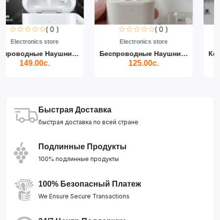
( 0 )
( 0 )
Electronics store
Electronics store
...
Беспроводные Наушники Air...
Кольцевой Светодиодный Св...
125.00с.
139.00с.
Быстрая Доставка
быстрая доставка по всей стране
Подлинные Продукты
100% подлинные продукты
100% Безопасный Платеж
We Ensure Secure Transactions