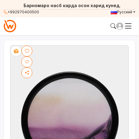
Барномаро насб карда осон харид кунед.
+992970400500
Русский