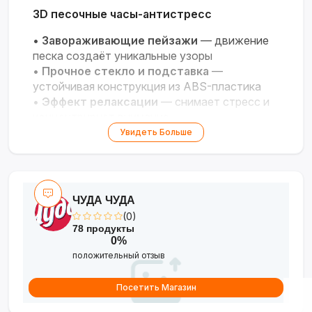
3D песочные часы-антистресс
•
Завораживающие пейзажи
— движение
песка создаёт уникальные узоры
•
Прочное стекло и подставка
—
устойчивая конструкция из ABS-пластика
•
Эффект релаксации
— снимает стресс и
концентрирует внимание
•
Стильный декор
— дополняет интерьер
Увидеть Больше
дома и офиса
•
Простое использование
— встряхните
для создания пузырьков и запуска
ЧУДА ЧУДА
(0)
78 продукты
0%
положительный отзыв
Посетить Магазин