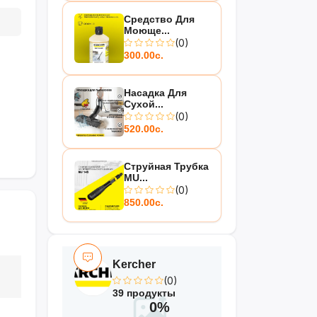
Средство Для
Моюще...
(0)
300.00с.
Насадка Для
Сухой...
(0)
520.00с.
Струйная Трубка
MU...
(0)
850.00с.
Kercher
(0)
39 продукты
0%