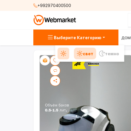
+992970400500
Выберите Категорию
ДОМ
свет
темно