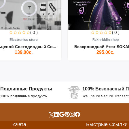
( 0 )
( 0 )
Electronics store
Fakhriddin shop
ьцевой Светодиодный Св...
Беспроводной Утюг SOKAN
139.00с.
295.00с.
Подлинные Продукты
100% Безопасный П
100% подлинные продукты
We Ensure Secure Transact
счета
Быстрые Ссылки