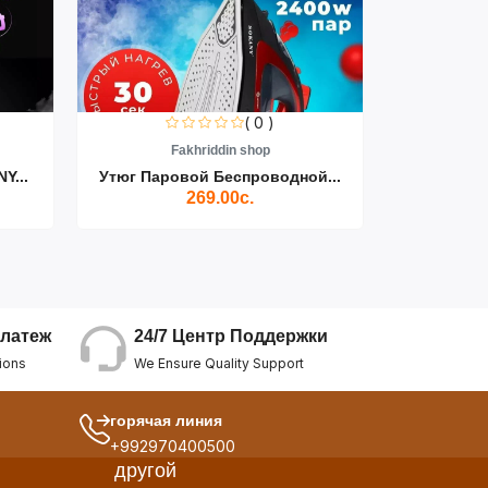
( 0 )
Fakhriddin shop
F
Y...
Утюг Паровой Беспроводной...
Пылесос D
269.00с.
24/7 Центр Поддержки
латеж
We Ensure Quality Support
ions
горячая линия
+992970400500
другой