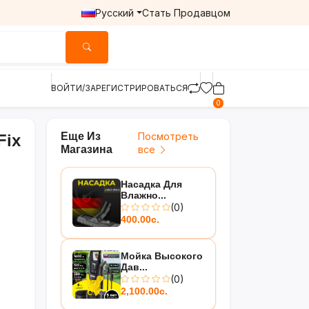
Русский
Стать Продавцом
ВОЙТИ/ЗАРЕГИСТРИРОВАТЬСЯ
0
Еще Из
Посмотреть
Fix
Магазина
все
Насадка Для
Влажно...
(0)
400.00с.
Мойка Высокого
Дав...
(0)
2,100.00с.