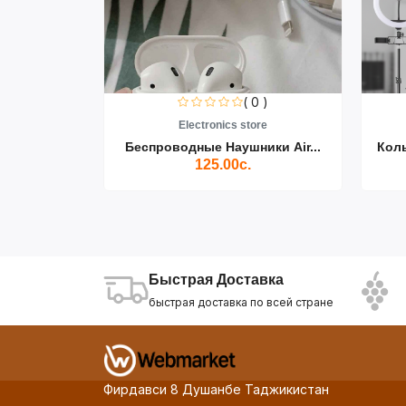
0 )
( 0 )
re
Electronics store
ики Air...
Беспроводные Наушники Air...
Кол
125.00с.
Быстрая Доставка
быстрая доставка по всей стране
Фирдавси 8 Душанбе Таджикистан