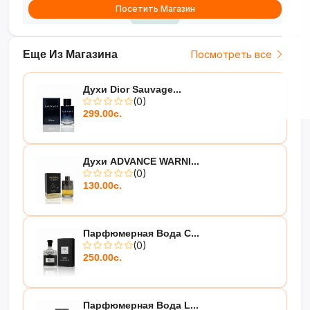
Посетить Магазин
Еще Из Магазина
Посмотреть все
Духи Dior Sauvage...
(0)
299.00с.
Духи ADVANCE WARNI...
(0)
130.00с.
Парфюмерная Вода C...
(0)
250.00с.
Парфюмерная Вода L...