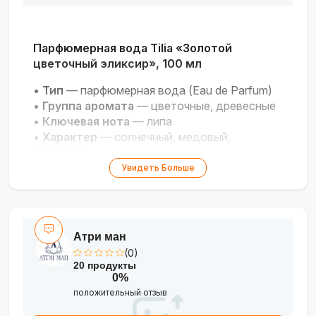
Парфюмерная вода Tilia «Золотой
цветочный эликсир», 100 мл
•
Тип
— парфюмерная вода (Eau de Parfum)
•
Группа аромата
— цветочные, древесные
•
Ключевая нота
— липа
•
Характер
— солнечный, медовый,
пудровый
•
Настроение
— светлый, женственный,
Увидеть Больше
лучистый
•
Объём
— 100 мл
•
Особенность
— эксклюзивный дизайн
флакона
Атри ман
(0)
Воплощение вечного лета и солнечного
20 продукты
света в изысканном цветочном аромате.
0%
положительный отзыв