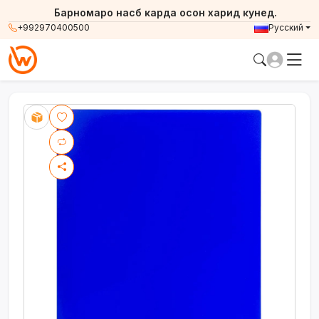
Барномаро насб карда осон харид кунед.
+992970400500
Русский