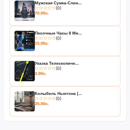
Мужская Сумка-Слин...
(0)
70.00с.
Песочные Часы 8 Ми...
(0)
15.00с.
Указка Телескопиче...
(0)
3.00с.
Колыбель Ньютона (...
(0)
35.00с.