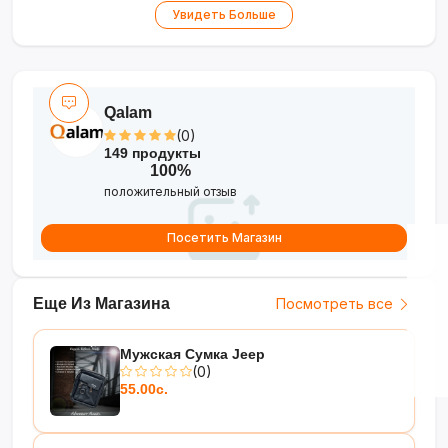
•
Корешок 25 мм
— этикетка для
Увидеть Больше
маркировки содержимого
•
Антибликовая фактура
— комфортное
использование при любом освещении
Qalam
(0)
149 продукты
100%
положительный отзыв
Посетить Магазин
Еще Из Магазина
Посмотреть все
Мужская Сумка Jeep
(0)
55.00с.