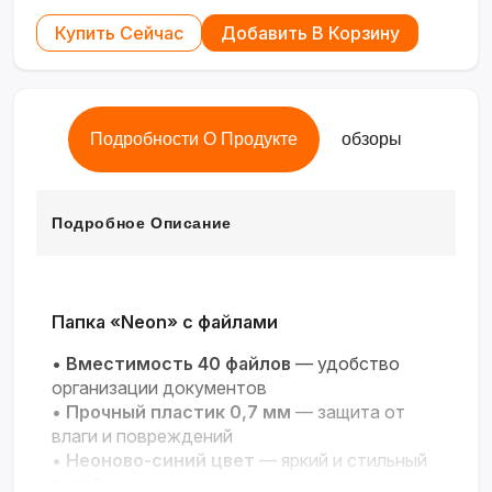
Купить Сейчас
Добавить В Корзину
Подробности О Продукте
обзоры
Подробное Описание
Папка «Neon» с файлами
•
Вместимость 40 файлов
— удобство
организации документов
•
Прочный пластик 0,7 мм
— защита от
влаги и повреждений
•
Неоново-синий цвет
— яркий и стильный
дизайн