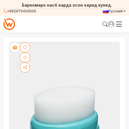
Барномаро насб карда осон харид кунед.
+992970400500
Русский