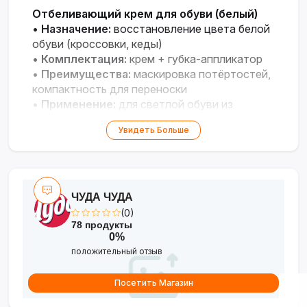
Отбеливающий крем для обуви (белый)
•
Назначение:
восстановление цвета белой
обуви (кроссовки, кеды)
•
Комплектация:
крем + губка-аппликатор
•
Преимущества:
маскировка потёртостей,
компактность для переноски
•
Применение:
для светлой обуви из
различных материалов
Увидеть Больше
ЧУДА ЧУДА
(0)
78 продукты
0%
положительный отзыв
Посетить Магазин