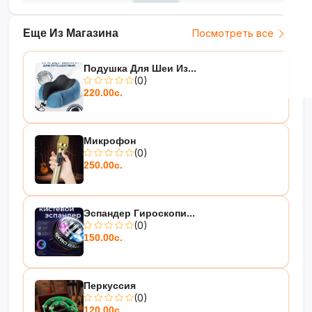
Новый взгляд на развлечения и
технологии!
?️?
Еще Из Магазина
Посмотреть все
Подушка Для Шеи Из...
(0)
220.00с.
Микрофон
(0)
250.00с.
Эспандер Гироскопи...
(0)
150.00с.
Перкуссия
(0)
120.00с.