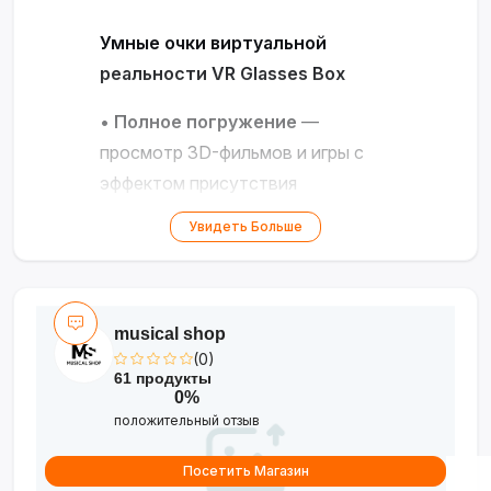
Умные очки виртуальной
реальности VR Glasses Box
•
Полное погружение
—
просмотр 3D-фильмов и игры с
эффектом присутствия
•
Умные функции
— голосовое
Увидеть Больше
управление, Bluetooth,
встроенный микрофон
•
Эргономичный дизайн
—
musical shop
регулируемый размер, дышащий
(0)
материал, легкий корпус
61 продукты
•
Универсальность
—
0%
положительный отзыв
совместимость со смартфонами,
складная конструкция
Посетить Магазин