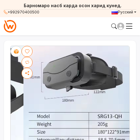
Барномаро насб карда осон харид кунед.
+992970400500
Русский