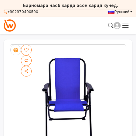
Барномаро насб карда осон харид кунед.
+992970400500
Русский