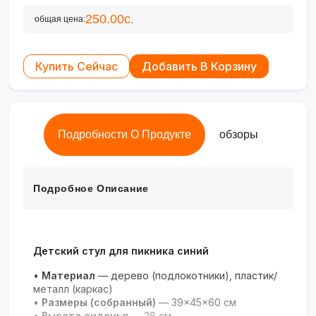
250.00с.
общая цена:
Купить Сейчас
Добавить В Корзину
Подробности О Продукте
обзоры
Подробное Описание
Детский стул для пикника синий
•
Материал
— дерево (подлокотники), пластик/
металл (каркас)
•
Размеры (собранный)
— 39×45×60 см
•
Высота сиденья
— 28 см