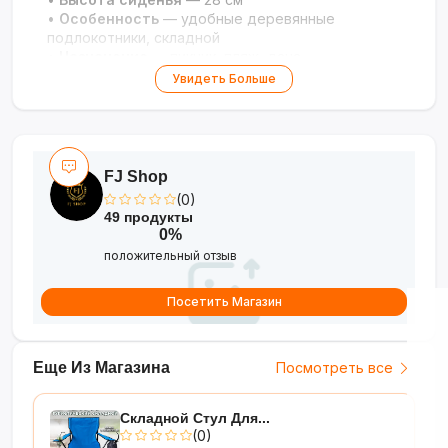
•
Особенность
— удобные деревянные
подлокотники, складной
•
Назначение
— пикник, пляж, дача
Увидеть Больше
FJ Shop
(0)
49 продукты
0%
положительный отзыв
Посетить Магазин
Еще Из Магазина
Посмотреть все
Складной Стул Для...
(0)