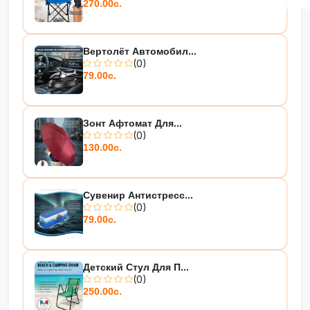
270.00с.
Вертолёт Автомобил...
(0)
79.00с.
Зонт Афтомат Для...
(0)
130.00с.
Сувенир Антистресс...
(0)
79.00с.
Детский Стул Для П...
(0)
250.00с.