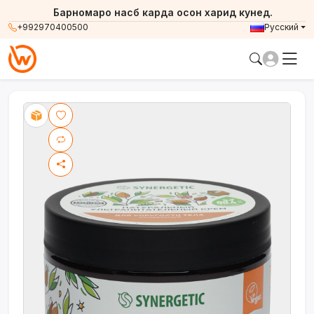
Барномаро насб карда осон харид кунед.
+992970400500
Русский