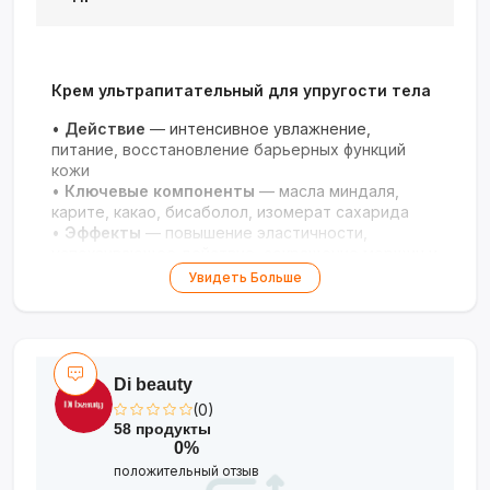
Крем ультрапитательный для упругости тела
•
Действие
— интенсивное увлажнение,
питание, восстановление барьерных функций
кожи
•
Ключевые компоненты
— масла миндаля,
карите, какао, бисаболол, изомерат сахарида
•
Эффекты
— повышение эластичности,
успокаивающее действие, сокращение морщин и
шелушения
Увидеть Больше
•
Текстура
— лёгкая, быстро впитывающаяся,
нежирная
Упругая, увлажнённая и сияющая кожа с
каждым применением!
Di beauty
(0)
58 продукты
0%
положительный отзыв